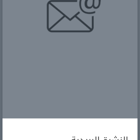
فمثلًا الخادمات الفلبينيات مشهورات بالدقة في التنظيف
والتنظيم، في حين تمتاز العاملات الكينيات والأوغنديات
بالقوة والقدرة على التعامل مع الأطفال.
وفي ظل تنامي الطلب على
استقدام خادمات
في المملكة،
تظهر أهمية أن يكون للمكتب سجل تجاري ساري، ورخصة
من وزارة الموارد البشرية، وتقييمات إيجابية من العملاء،
وهو ما توفره
تراست للاستقدام
التي أثبتت التزامها
بالمواعيد، وجودة العمالة، والأسعار التنافسية.
في النهاية، يبقى
استقدام خادمة منزلية
قرارًا استراتيجيًا
لتحسين جودة الحياة المنزلية، بشرط أن يتم عبر جهة
مختصة ومعروفة بحسن التعامل والمصداقية. ويُعد اختيار
مكتب احترافي مثل
تراست للاستقدام
هو الضمان الحقيقي
للحصول على خادمة موثوقة تساعدك على تنظيم بيتك
وتحقيق الراحة التي تستحقها أسرتك.
نحن مكتب استقدام مرخّص من وزارة الموارد البشرية،
ونعتمد في خدماتنا على الأنظمة الرسمية التالية: