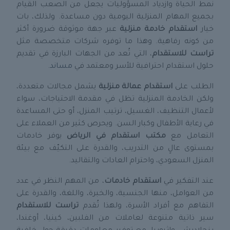
نمط الحياة وازدياد المسؤوليات يجعل من الصعب القيام
بجميع المهام المنزلية اليومية دون مساعدة. ولذلك، بات
خيار
استقدام خادمة منزلية
عبر جهة موثوقة ضرورة أكثر
من كونه رفاهية. وهذا ما توفره شركات متخصصة مثل
تراست للاستقدام
، التي تُعد من الجهات البارزة في تقديم
حلول استقدام احترافية للأسر ومعتمد في
مساند
.
الطلب على
استقدام عمالة منزلية
يشمل مجالات متعددة،
ولكن الخادمة المنزلية تظل في مقدمة الاحتياجات، سواء
لأعمال التنظيف، الغسيل، ترتيب المنزل، أو حتى المساعدة
في رعاية الأطفال وكبار السن. ويحرص كثير من العملاء على
التعامل مع
مكتب استقدام في الرياض
يوفر خادمات
بمستوى عالٍ من التدريب، والقدرة على التكيّف مع بيئة
المنزل السعودي، واحترام العادات والتقاليد.
عند التفكير في
استقدام خادمات
، من المهم النظر في عدد
من العوامل، منها الجنسية، والخبرة، واللغة، والقدرة على
التفاهم مع أفراد الأسرة، ولهذا تُقدم
تراست للاستقدام
سير ذاتية متنوعة لعاملات من الفلبين، كينيا، أوغندا،