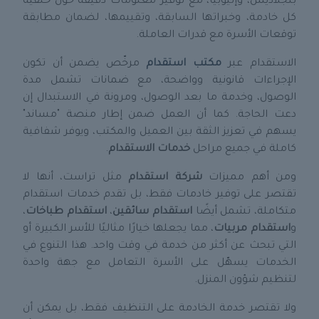
بنجلاديش، وإثيوبيا، مع توفير معلومات دقيقة حول خلفية
كل خادمة، وخبراتها السابقة، وتقييمها، لضمان مطابقة
توقعات الأسرة مع قدرات العاملة.
الاستقدام عبر
مكتب استقدام
مرخّص يضمن أن تكون
الإجراءات قانونية وواضحة، مع ضمانات تشمل مدة
الوصول، وخدمة ما بعد الوصول، ومرونة في الاستبدال إن
دعت الحاجة. كما أن العمل ضمن إطار منصة "مساند"
يسهم في تعزيز الثقة بين العميل والمكتب، ويوفر شفافية
كاملة في جميع مراحل
خدمات الاستقدام
.
ومن أهم مميزات
شركة استقدام
مثل تراست، أنها لا
تقتصر على توفير خادمات فقط، بل تقدم خدمات استقدام
متكاملة، تشمل أيضًا
استقدام سائقين
،
استقدام طباخات
،
و
استقدام مربيات
، مما يجعلها خيارًا مثاليًا للأسر الكبيرة أو
التي تبحث عن أكثر من خدمة في وقت واحد. هذا التنوع في
الخدمات يسهّل على الأسرة التعامل مع جهة واحدة
لتنظيم شؤون المنزل.
ولا تقتصر خدمة الخادمة على التنظيف فقط، بل يمكن أن