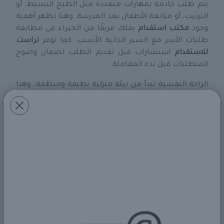
يتم طلب خادمة بمهارات متعددة مثل الطبخ البسيط، أو
الترتيب، أو متابعة الأطفال بعد المدرسة. وهنا تظهر أهمية
وجود
مكتب استقدام
يملك فريقًا من الخبراء في مطابقة
طلبات الأسر مع السير الذاتية الأنسب. كما توفر
تراست
للاستقدام
استشارات قبل تقديم الطلب لضمان وضوح
المتطلبات قبل بدء المعاملة.
الراحة النفسية تبدأ من بيئة منزلية نظيفة ومنظمة، وهذا
ما تؤمّنه الخادمة المنزلية التي تدير المهام اليومية بكفاءة.
لكن الحصول على هذه الخدمة يجب أن يكون عبر جهة
موثوقة تضمن الأمان، والاحترافية، والتعامل السلس.
ولذلك، فإن التعامل مع جهة مثل
تراست للاستقدام
يوفّر
راحة بال تبدأ من لحظة تقديم الطلب وحتى وصول العاملة،
بل وتمتد إلى ما بعد ذلك من خلال الدعم المستمر وخدمة
العملاء.
ومع تطور السوق وتنوّع الخيارات، أصبح بمقدور العميل
اختيار خادمة بدوام كامل أو جزئي، حسب حاجة الأسرة. كما
يمكن اختيار الجنسية وفقًا لطبيعة المهام المطلوبة،