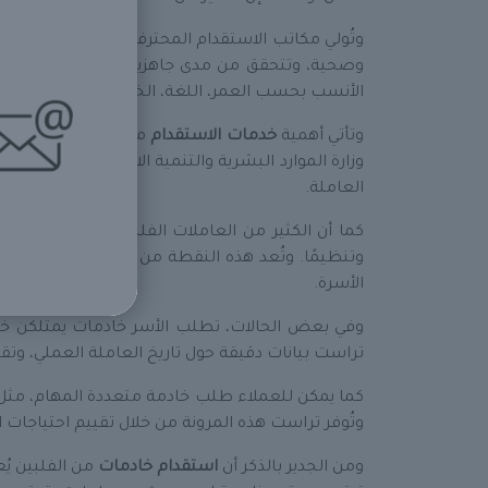
وتُولي مكاتب الاستقدام المحترفة مثل
تراست للاست
وصحية، وتتحقق من مدى جاهزيتها واستعدادها للعم
الأنسب بحسب العمر، اللغة، الخبرة، والمهارات الخ
وتأتي أهمية
خدمات الاستقدام
من الفلبين كونها تتم
وزارة الموارد البشرية والتنمية الاجتماعية. وتحرص
ش
العاملة.
كما أن الكثير من العاملات الفلبينيات تلقين ت
وتنظيمًا. وتُعد هذه النقطة من العوامل الجوهرية 
الأسرة.
وفي بعض الحالات، تطلب الأسر خادمات يمتلكن خب
تراست بيانات دقيقة حول تاريخ العاملة العملي، وتق
كما يمكن للعملاء طلب خادمة متعددة المهام، مثل عام
وتُوفر تراست هذه المرونة من خلال تقييم احتياجات 
ومن الجدير بالذكر أن
استقدام خادمات
من الفلبين يُع