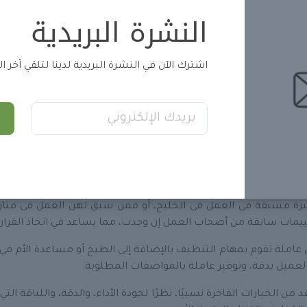
النشرة البريدية
قدام
اهتمامًا كبيرًا بملف الخادمة الفلبينية، حيث تُراجع سيرتها الذا
ل في المملكة. كما توفر المكتب خيارات متعددة، حيث يمكن للعميل
اصة.
اشترك الآن في النشرة البريدية لدينا لتلقي آخر ا
 عبر منصة مساند الرسمية، مما يضمن للعميل إجراءات قانونية واضحة
ركة استقدام
تراست على توفير باقات استقدام مرنة تشمل تكلفة ش
دريبات في مراكز متخصصة قبل قدومهن للمملكة، ويملكن خلفية تعلي
التي تجعل
استقدام من الفلبين
أكثر مرونة وسلاسة، وتقلّل من حالات 
رة مسبقة في العمل في الخليج، أو ممن سبق لهن العمل في منازل
ييمات سابقة من أصحاب العمل إن وجدت، مما يساعد في اتخاذ القرار ب
لة تقوم بمهام التنظيف بالإضافة إلى الطبخ أو مساعدة الأم في رعاية
العميل بدقة، وتوفير عاملة بالمواصفات المطلوبة.
د من الخيارات الفاخرة نسبيًا، نظرًا لجودة الأداء، والدقة، واللباقة ا