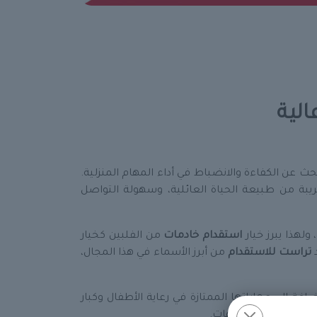
الية
حث عن الكفاءة والانضباط في أداء المهام المنزلية.
بة من طبيعة الحياة العائلية، وسهولة التواصل
ولهذا يبرز خيار
استقدام خادمات
من الفلبين كخيار
د
تراست للاستقدام
من أبرز الأسماء في هذا المجال،
افة إلى مهاراتها الممتازة في رعاية الأطفال وكبار
 الدعم اليومي للأمهات.