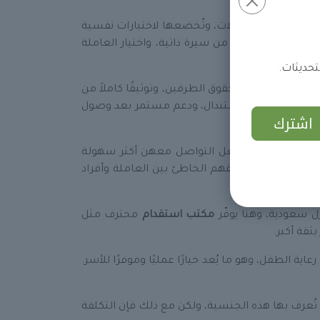
تية، وتُجري لها مقابلات، وتُخضعها لاختبارات نفسية
 استعراض أكثر من سيرة ذاتية، واختيار العاملة
لتحديثات.
، وعقدًا يضمن حقوق الطرفين، وتوثيقًا كاملاً من
املة، وضمانات استبدال، ودعم مستمر بعد وصول
اشترك
مية مناسبة، ما يجعل التواصل معهن أكثر سهولة
عدم التوافق أو الفهم الخاطئ بين العاملة وأفراد
 سعودية، وهنا يوفّر
مكتب استقدام
محترف مثل
ثقة أكبر.
 الطفل، وهو ما يُعد خيارًا عمليًا وموفرًا للأسر.
لتي تُعرف بها هذه الجنسية، ولكن مع ذلك فإن التكلفة