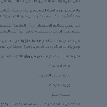
تبقى مبررة ومناسبة لمن يبحث عن عاملات يتمتعن بالك
ولا يقتصر دور
تراست للاستقدام
على مرحلة التعاقد 
وحلولًا لأي مشكلات قد تطرأ خلال فترة العمل، وهذا م
كما يمكن للعائلة الاطمئنان إلى أن الخادمة الفلبين
علاقة عمل إيجابية ومستقرة. ولهذا يثق آلاف العملا
في الختام، يُعد
استقدام عمالة منزلية
من الفلبين ع
ومع باقات مرنة، ودعم شامل، وخبرة طويلة في المجال
نحن مكتب استقدام مرخّص من وزارة الموارد البشرية،
منصة مساند
وزارة الموارد البشرية
وزارة الخارجية
منصة أبشر
للتأكد من سلامة إجراءات الاستقدام، يمكنك الرجوع إ