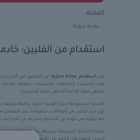
المهنة
عاملة منزلية
استقدام من الفلبين: خادم
يُعد
استقدام عمالة منزلية
من الفلبين من أكثر الخيا
وقد اكتسبت الخادمات الفلبينيات سمعة ممتازة ف
معهن نظرًا لإجادة أغلبهن للغة الإنجليزية.
الأسرة السعودية تدرك أهمية اختيار عاملة منزلية تتس
أول لدى الكثير من العائلات، خصوصًا عند التعامل 
لما توفره من جودة في الخدمة وسرعة في الإجراءات و
تمتاز الخادمة الفلبينية بقدرتها على أداء الأعمال 
السن. ولهذا فإن الكثير من الأسر تطلبها في وظائ