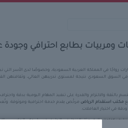
ات ومربيات بطابع احترافي وجودة ع
رات رواجًا في المملكة العربية السعودية، وخصوصًا لدى الأسر التي تب
ي السوق السعودي نتيجة لمستوى تدريبهن العالي، وثقافتهن القري
م بالثقة والالتزام والقدرة على تنفيذ المهام اليومية بدقة واحتراف، 
مع
مكتب استقدام الرياض
مرخّص يقدم خدمة احترافية وموثوقة. وتُع
دقة في اختيار العاملات.
المنزلية بكفاءة عالية، مثل التنظيف، الطبخ، غسيل وكي الملابس، بالإض
ف متعددة، منها
استقدام مربيات
و
استقدام طباخات
وحتّى أحيانًا مهام