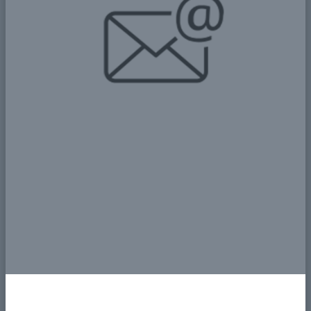
لدى مكاتب احترافية مثل
تراست للاستقدام
، والتي تحرص
على تلبية احتياجات العميل بأدق التفاصيل.
الجدير بالذكر أن التعامل مع
مكتب استقدام
مرخص يضمن
للأسرة راحة بال من حيث الضمانات، فحص العاملات،
التواصل المستمر، وخدمة ما بعد الوصول. ولأن رعاية كبير
السن ليست مسؤولية بسيطة، فإن التعامل مع جهة
موثوقة يجعل الفرق في التجربة وجودتها واضحًا من اليوم
الأول.
في الختام، رعاية كبار السن لا تقبل التهاون، واختيار
المرافقة المناسبة يجب أن يكون مبنيًا على الخبرة والوعي
والرغبة الحقيقية في تقديم خدمة إنسانية قبل أن تكون
مهنية. ولهذا فإن خطوة
استقدام رعاية لكبار السن
عبر
جهة موثوقة مثل
تراست للاستقدام
تمنح الأسرة الأمان
والراحة، وتمنح كبير السن الحب والاهتمام الذي يستحقه في
بيته وبين أهله.
نحن مكتب استقدام مرخّص من وزارة الموارد البشرية،
ونعتمد في خدماتنا على الأنظمة الرسمية التالية: