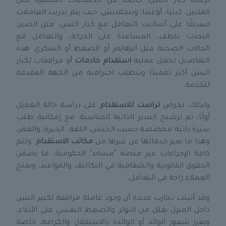
لرعاية كبار السن، خاصة من الجنسيات المتميزة مثل
الفلبين، كينيا، أوغندا، وبنجلاديش، حيث يتم تدريب العاملات
مسبقًا على أساليب التعامل مع كبار السن، مثل الصبر،
التحدث بلطف، المساعدة على الحركة، والتعامل مع
الحالات الصحية مثل الزهايمر أو الضغط أو السكري. هذه
التفاصيل تجعل عملية
استقدام خادمات
أو مرافِقات لكبار
السن أكثر تعقيدًا وتتطلب احترافية من الجهة المقدمة
للخدمة.
ولذلك، تحرص
تراست للاستقدام
على دراسة حالة العميل
أولًا، ثم ترشيح السير الذاتية المناسبة، مع إمكانية طلب
سيرة ذاتية مخصصة حسب الجنس، اللغة، الخبرة، والعمر،
وهذا ما يميز خدماتها عن غيرها من
مكاتب الاستقدام
. وتتم
كافة الإجراءات عبر منصة "مساند" الحكومية، ما يضمن
الحقوق القانونية والشفافية في التكاليف والمواعيد، ويمنح
العملاء راحة في التعامل.
وقد أثبتت تجارب عديدة أن وجود عاملة مرافقة لكبير السن
داخل المنزل يقلل من التوتر والضغط النفسي على الأبناء،
ويعزز شعور الوالد أو الوالدة بالاستقلال والكرامة، خاصة