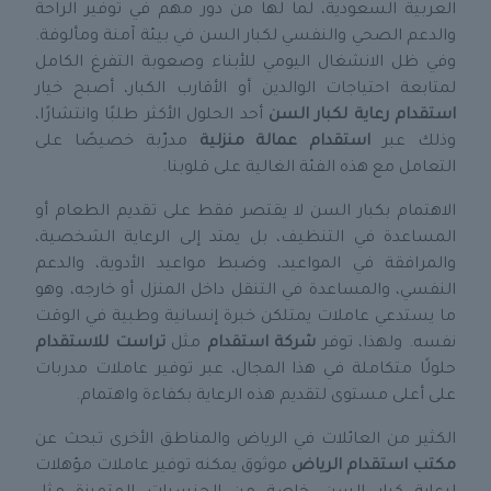
العربية السعودية، لما لها من دور مهم في توفير الراحة
والدعم الصحي والنفسي لكبار السن في بيئة آمنة ومألوفة.
وفي ظل الانشغال اليومي للأبناء وصعوبة التفرغ الكامل
لمتابعة احتياجات الوالدين أو الأقارب الكبار، أصبح خيار
استقدام رعاية لكبار السن
أحد الحلول الأكثر طلبًا وانتشارًا،
وذلك عبر
استقدام عمالة منزلية
مدرّبة خصيصًا على
التعامل مع هذه الفئة الغالية على قلوبنا.
الاهتمام بكبار السن لا يقتصر فقط على تقديم الطعام أو
المساعدة في التنظيف، بل يمتد إلى الرعاية الشخصية،
والمرافقة في المواعيد، وضبط مواعيد الأدوية، والدعم
النفسي، والمساعدة في التنقل داخل المنزل أو خارجه، وهو
ما يستدعي عاملات يمتلكن خبرة إنسانية وطبية في الوقت
نفسه. ولهذا، توفر
شركة استقدام
مثل
تراست للاستقدام
حلولًا متكاملة في هذا المجال، عبر توفير عاملات مدربات
على أعلى مستوى لتقديم هذه الرعاية بكفاءة واهتمام.
الكثير من العائلات في الرياض والمناطق الأخرى تبحث عن
مكتب استقدام الرياض
موثوق يمكنه توفير عاملات مؤهلات