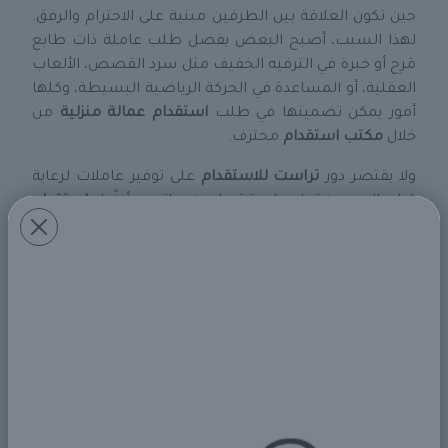
حين تكون العلاقة بين الطرفين مبنية على الاحترام والرفق.
لهذا السبب، أصبح البعض يفضل طلب عاملة ذات طابع
مَرِح أو خبرة في الترفيه الخفيف مثل سرد القصص، الألعاب
العقلية، أو المساعدة في الحركة الرياضية البسيطة، وكلها
أمور يمكن تضمينها في طلب
استقدام عمالة منزلية
من
خلال
مكتب استقدام
محترف.
ولا يقتصر دور
تراست للاستقدام
على توفير عاملات لرعاية
كبار السن فقط، بل تشمل خدماتهم أيضًا
استقدام
سائقين
،
استقدام طباخات
، و
استقدام مربيات
، مما يجعلها
خيارًا مناسبًا للعائلات التي تحتاج إلى أكثر من خدمة في آن
واحد. هذه المنظومة المتكاملة من
خدمات الاستقدام
تساعد على توفير بيئة منزلية متوازنة ومريحة، وخاصة للأسر
الكبيرة التي تحتوي على أطفال وكبار في السن معًا.
كما يمكن للعائلة التي تبحث عن الراحة التامة أن تطلب
عاملة مزدوجة المهام، كأن تكون مربية وراعية لكبير السن
في آن واحد، أو طباخة تجيد أيضًا التعامل مع المرضى من
حيث إعداد وجبات صحية. هذه المرونة في الطلب متوفرة