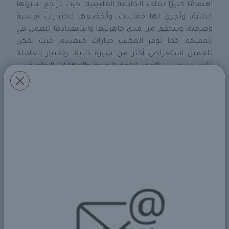
اهتمامًا كبيرًا بملف الخادمة الفلبينية، حيث تُراجع سيرتها
الذاتية، وتُجري لها مقابلات، وتُخضعها لاختبارات نفسية
وصحية، وتتحقق من مدى جاهزيتها واستعدادها للعمل في
المملكة. كما توفر المكتب خيارات متعددة، حيث يمكن
للعميل استعراض أكثر من سيرة ذاتية، واختيار العاملة
الأنسب بحسب العمر، اللغة، الخبرة، والمهارات الخاصة.
وتأتي أهمية
خدمات الاستقدام
من الفلبين كونها تتم عبر
منصة مساند الرسمية، مما يضمن للعميل إجراءات
قانونية واضحة، وعقدًا يضمن حقوق الطرفين، وتوثيقًا كاملاً
من وزارة الموارد البشرية والتنمية الاجتماعية. وتحرص
شركة استقدام
تراست على توفير باقات استقدام مرنة
تشمل تكلفة شاملة، وضمانات استبدال، ودعم مستمر
بعد وصول العاملة.
كما أن الكثير من العاملات الفلبينيات تلقين تدريبات في
مراكز متخصصة قبل قدومهن للمملكة، ويملكن خلفية
تعليمية مناسبة، ما يجعل التواصل معهن أكثر سهولة
وتنظيمًا. وتُعد هذه النقطة من العوامل الجوهرية التي