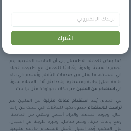
تبقى مبررة ومناسبة لمن يبحث عن عاملات يتمتعن
بالكفاءة والالتزام الطويل الأمد.
ولا يقتصر دور
تراست للاستقدام
على مرحلة التعاقد فقط،
بل تمتد خدماتها إلى ما بعد وصول العاملة، حيث تقدم
اشترك
متابعة دورية، واستشارات في كيفية التعامل مع الخادمة،
وحلولًا لأي مشكلات قد تطرأ خلال فترة العمل، وهذا ما يعزز
ثقة العملاء ويجعل تجربتهم أكثر راحة ونجاحًا.
كما يمكن للعائلة الاطمئنان إلى أن الخادمة الفلبينية يتم
تجهيزها نفسيًا ولغويًا وثقافيًا للتعامل مع طبيعة الحياة
في المملكة، ما يقلل من صدمات التأقلم ويُسهم في بناء
علاقة عمل إيجابية ومستقرة. ولهذا يثق آلاف العملاء سنويًا
في
استقدام من الفلبين
عبر مكاتب موثوقة مثل تراست.
في الختام، يُعد
استقدام عمالة منزلية
من الفلبين عبر
تراست للاستقدام
خطوة ذكية للعائلات التي تبحث عن راحة
البال، وجودة الخدمة، والتزام أخلاقي ومهني من الخادمة.
ومع باقات مرنة، ودعم شامل، وخبرة طويلة في المجال،
فإن المكتب يُعد الخيار الأمثل لاستقدام خادمة فلبينية