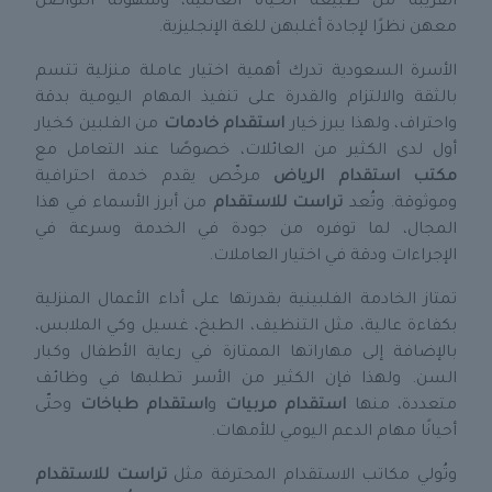
القريبة من طبيعة الحياة العائلية، وسهولة التواصل
معهن نظرًا لإجادة أغلبهن للغة الإنجليزية.
الأسرة السعودية تدرك أهمية اختيار عاملة منزلية تتسم
بالثقة والالتزام والقدرة على تنفيذ المهام اليومية بدقة
واحتراف، ولهذا يبرز خيار
استقدام خادمات
من الفلبين كخيار
أول لدى الكثير من العائلات، خصوصًا عند التعامل مع
مكتب استقدام الرياض
مرخّص يقدم خدمة احترافية
وموثوقة. وتُعد
تراست للاستقدام
من أبرز الأسماء في هذا
المجال، لما توفره من جودة في الخدمة وسرعة في
الإجراءات ودقة في اختيار العاملات.
تمتاز الخادمة الفلبينية بقدرتها على أداء الأعمال المنزلية
بكفاءة عالية، مثل التنظيف، الطبخ، غسيل وكي الملابس،
بالإضافة إلى مهاراتها الممتازة في رعاية الأطفال وكبار
السن. ولهذا فإن الكثير من الأسر تطلبها في وظائف
متعددة، منها
استقدام مربيات
و
استقدام طباخات
وحتّى
أحيانًا مهام الدعم اليومي للأمهات.
وتُولي مكاتب الاستقدام المحترفة مثل
تراست للاستقدام